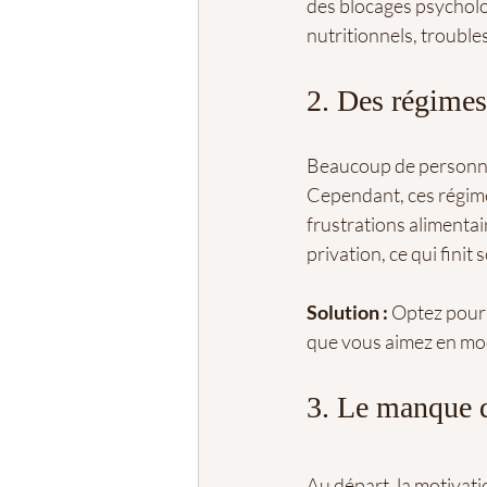
des blocages psycholo
nutritionnels, troubl
2. Des régimes 
Beaucoup de personnes
Cependant, ces régimes
frustrations alimentai
privation, ce qui fini
Solution :
 Optez pour 
que vous aimez en mod
3. Le manque d
Au départ, la motivatio