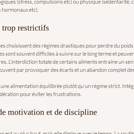
giques (stress, compulsions etc) ou physique (sédentarité, 
es hormonaux etc).
trop restrictifs
 choisissent des régimes drastiques pour perdre du poids
 sont souvent difficiles à suivre sur le long terme et peuven
res. L’interdiction totale de certains aliments entraîne un sen
t souvent par provoquer des écarts et un abandon complet des
une alimentation équilibrée plutôt qu’un régime strict. Intég
ération pour éviter les frustrations.
e motivation et de discipline
n est au plus haut, mais elle diminue avec le temps. La routine