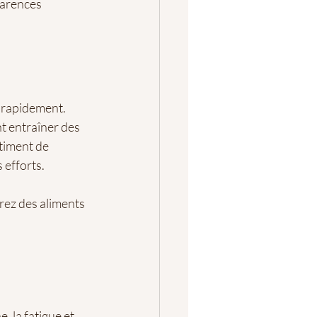
carences 
 rapidement. 
t entraîner des 
timent de 
 efforts.
rez des aliments 
, la fatigue et 