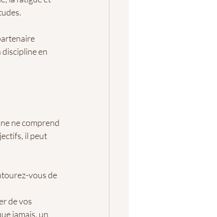
tudes.
partenaire 
discipline en 
onne ne comprend 
tifs, il peut 
ntourez-vous de 
er de vos 
que jamais, un 