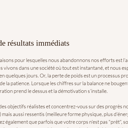
e résultats immédiats
raisons pour lesquelles nous abandonnons nos efforts est l’
s vivons dans une société où tout est instantané, et nous es
n quelques jours. Or, la perte de poids est un processus pro
 la patience. Lorsque les chiffres sur la balance ne bougent 
tration prend le dessus et la démotivation s’installe.
des objectifs réalistes et concentrez-vous sur des progrès 
s) mais aussi ressentis (meilleure forme physique, plus d’éner
ez également que parfois que votre corps n'est pas "prêt", soit