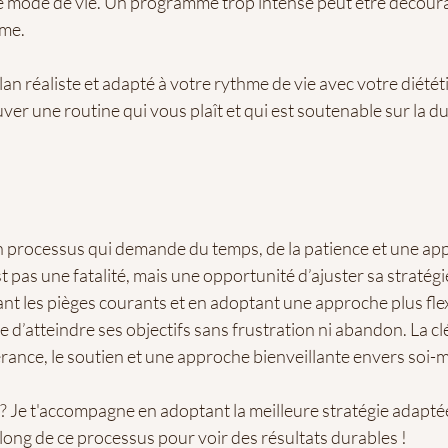
e mode de vie. Un programme trop intense peut être décourage
rme.
plan réaliste et adapté à votre rythme de vie avec votre diétét
uver une routine qui vous plaît et qui est soutenable sur la d
n processus qui demande du temps, de la patience et une ap
st pas une fatalité, mais une opportunité d’ajuster sa stratég
nt les pièges courants et en adoptant une approche plus flexi
ible d’atteindre ses objectifs sans frustration ni abandon. La c
érance, le soutien et une approche bienveillante envers soi
 ? Je t'accompagne en adoptant la meilleure stratégie adapté
 long de ce processus pour voir des résultats durables !