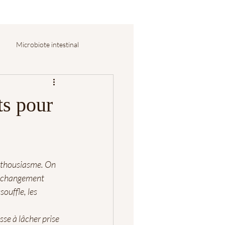
Microbiote intestinal
ts pour
enthousiasme. On 
n changement 
ouffle, les 
sse à lâcher prise 