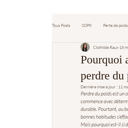
Tous Posts
SOPK
Perte de poids
Clothilde Raux
18 m
Rééquilibrage alimentaire
Bien-
Pourquoi 
perdre du 
Dernière mise à jour :
11 m
Perdre du poids est un 
commence avec détermina
durable. Pourtant, au bo
bonnes habitudes s’effac
Mais pourquoi est-il si d