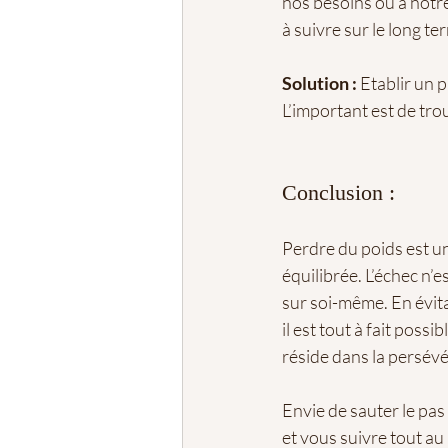
nos besoins ou à notr
à suivre sur le long te
Solution :
 Etablir un 
L’important est de tro
Conclusion :
Perdre du poids est u
équilibrée. L’échec n’e
sur soi-même. En évita
il est tout à fait poss
réside dans la persév
Envie de sauter le pas
et vous suivre tout au