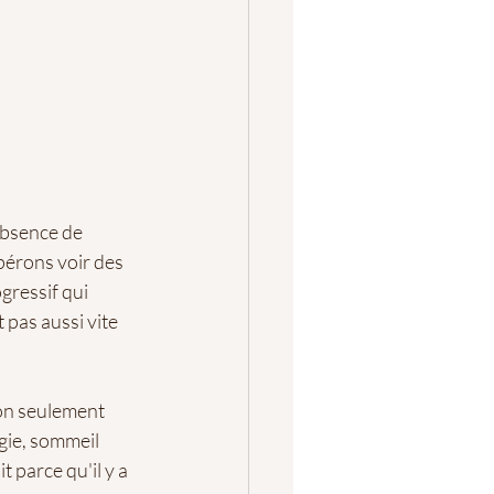
absence de 
pérons voir des 
gressif qui 
pas aussi vite 
non seulement 
gie, sommeil 
 parce qu'il y a 