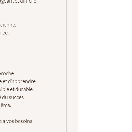
ant et difficile 
icienne. 
urée.
proche 
ie et d’apprendre 
ble et durable, 
lé du succès 
-même.
e à vos besoins 