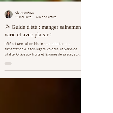
Clothilde Raux
11 mai 2025
6 min de lecture
🌞 Guide d'été : manger sainement,
varié et avec plaisir !
L’été est une saison idéale pour adopter une
alimentation à la fois légère, colorée, et pleine de
vitalité. Grâce aux fruits et légumes de saison, aux
repas plus spontanés et aux journées ensoleillées, on
peut facilement allier plaisir et équilibre. Voici mes
conseils pratiques pour varier vos repas estivaux,
garder une alimentation saine… tout en vous faisant
plaisir !