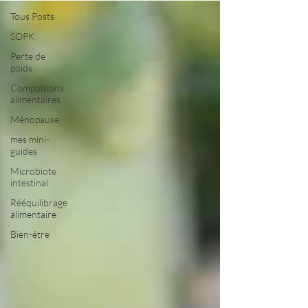
Tous Posts
SOPK
Perte de
poids
Compulsions
alimentaires
Ménopause
mes mini-
guides
Microbiote
intestinal
Rééquilibrage
alimentaire
Bien-être