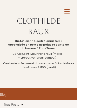
Clothilde
Raux
Diététicienne-nutritionniste DE
spécialisée en perte de poids et santé de
la femme à Paris 11ème
102 rue Saint-Maur Paris 75011 (mardi,
mercredi, vendredi, samedi)
Centre de la femme et du nourrisson à Saint-Maur-
des-Fossés 94100 (jeudi)
Blog
Tous Posts