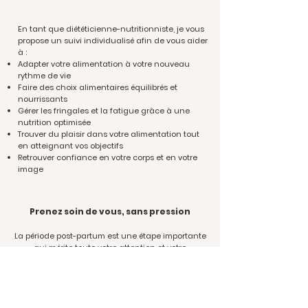
En tant que diététicienne-nutritionniste, je vous
propose un suivi individualisé afin de vous aider
à :
Adapter votre alimentation à votre nouveau
rythme de vie
Faire des choix alimentaires équilibrés et
nourrissants
Gérer les fringales et la fatigue grâce à une
nutrition optimisée
Trouver du plaisir dans votre alimentation tout
en atteignant vos objectifs
Retrouver confiance en votre corps et en votre
image
Prenez soin de vous, sans pression
La période post-partum est une étape importante
qui mérite toute votre attention et votre
bienveillance. Ensemble, nous mettrons en place
des habitudes alimentaires saines et durables
pour vous aider à retrouver votre énergie et votre
bien-être.N’hésitez pas à me contacter pour un
premier échange et découvrir comment je peux