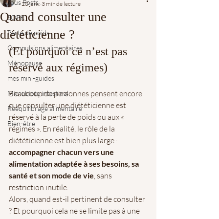
Tous Posts
20 janv.
3 min de lecture
Quand consulter une
SOPK
diététicienne ?
Perte de poids
Compulsions alimentaires
(Et pourquoi ce n’est pas 
Ménopause
réservé aux régimes)
mes mini-guides
Beaucoup de personnes pensent encore 
Microbiote intestinal
que consulter une diététicienne est 
Rééquilibrage alimentaire
réservé à la perte de poids ou aux « 
Bien-être
régimes ». En réalité, le rôle de la 
diététicienne est bien plus large : 
accompagner chacun vers une 
alimentation adaptée à ses besoins, sa 
santé et son mode de vie
, sans 
restriction inutile.
Alors, quand est-il pertinent de consulter 
? Et pourquoi cela ne se limite pas à une 