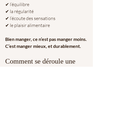
✔ l’équilibre
✔ la régularité
✔ l’écoute des sensations
✔ le plaisir alimentaire
Bien manger, ce n’est pas manger moins. 
C’est manger mieux, et durablement.
Comment se déroule une 
consultation ?
Lors du premier rendez-vous, la 
diététicienne prend le temps de :
comprendre votre histoire 
alimentaire
identifier vos objectifs
analyser vos habitudes
construire des axes d’amélioration 
progressifs