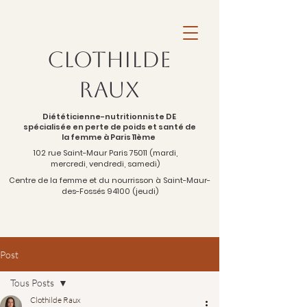
Clothilde
Raux
Diététicienne-nutritionniste DE
spécialisée en perte de poids et santé de
la femme à Paris 11ème
102 rue Saint-Maur Paris 75011 (mardi,
mercredi, vendredi, samedi)
Centre de la femme et du nourrisson à Saint-Maur-
des-Fossés 94100 (jeudi)
Post
Tous Posts
Clothilde Raux