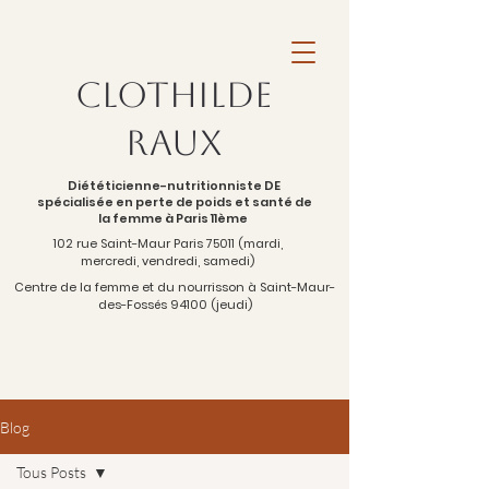
Clothilde
Raux
Diététicienne-nutritionniste DE
spécialisée en perte de poids et santé de
la femme à Paris 11ème
102 rue Saint-Maur Paris 75011 (mardi,
mercredi, vendredi, samedi)
Centre de la femme et du nourrisson à Saint-Maur-
des-Fossés 94100 (jeudi)
Blog
Tous Posts