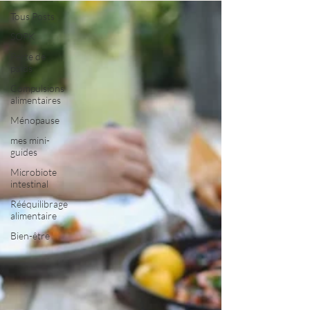
Tous Posts
SOPK
Perte de
poids
Compulsions
alimentaires
Ménopause
mes mini-
guides
Microbiote
intestinal
Rééquilibrage
alimentaire
Bien-être