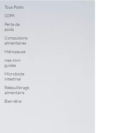
Tous Posts
SOPK
Perte de
poids
Compulsions
alimentaires
Ménopause
mes mini-
guides
Microbiote
intestinal
Rééquilibrage
alimentaire
Bien-être