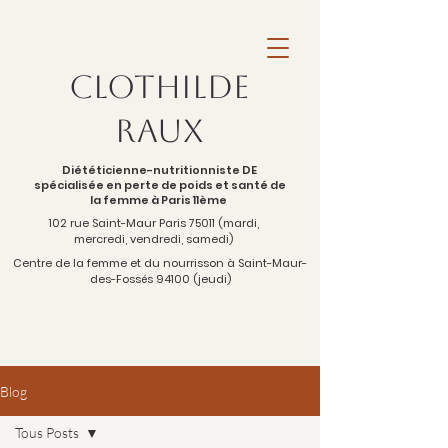
Clothilde
Raux
Diététicienne-nutritionniste DE
spécialisée en perte de poids et santé de
la femme à Paris 11ème
102 rue Saint-Maur Paris 75011 (mardi,
mercredi, vendredi, samedi)
Centre de la femme et du nourrisson à Saint-Maur-
des-Fossés 94100 (jeudi)
Blog
Tous Posts