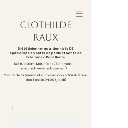
Clothilde
Raux
Diététicienne-nutritionniste DE
spécialisée en perte de poids et santé de
la femme à Paris 11ème
102 rue Saint-Maur Paris 75011 (mardi,
mercredi, vendredi, samedi)
Centre de la femme et du nourrisson à Saint-Maur-
des-Fossés 94100 (jeudi)