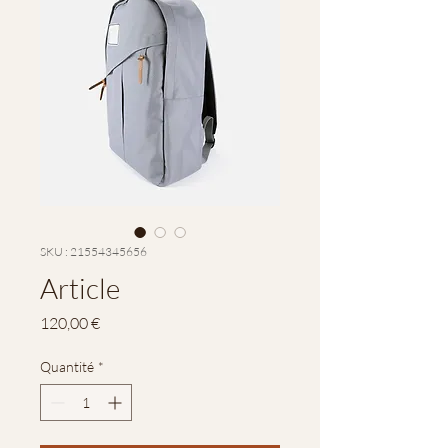
SKU : 21554345656
Article
Prix
120,00 €
Quantité
*