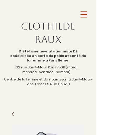
Clothilde
Raux
Diététicienne-nutritionniste DE
spécialisée en perte de poids et santé de
la femme à Paris 11ème
102 rue Saint-Maur Paris 75011 (mardi,
mercredi, vendredi, samedi)
Centre de la femme et du nourrisson à Saint-Maur-
des-Fossés 94100 (jeudi)