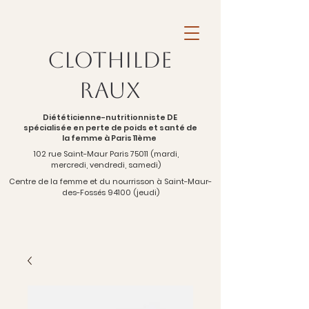
Clothilde
Raux
Diététicienne-nutritionniste DE
spécialisée en perte de poids et santé de
la femme à Paris 11ème
102 rue Saint-Maur Paris 75011 (mardi,
mercredi, vendredi, samedi)
Centre de la femme et du nourrisson à Saint-Maur-
des-Fossés 94100 (jeudi)