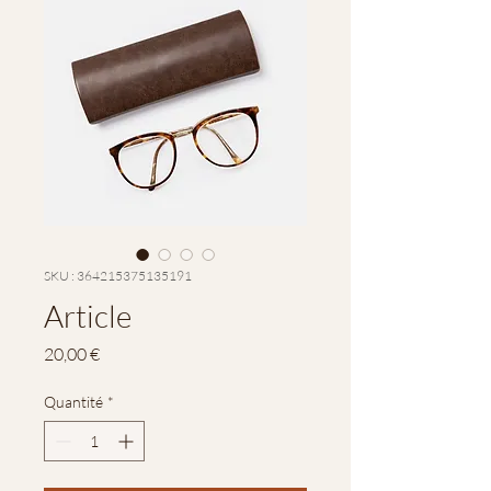
SKU : 364215375135191
Article
Prix
20,00 €
Quantité
*