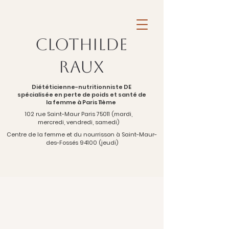
Clothilde
Raux
Diététicienne-nutritionniste DE
spécialisée en perte de poids et santé de
la femme à Paris 11ème
102 rue Saint-Maur Paris 75011 (mardi,
mercredi, vendredi, samedi)
Centre de la femme et du nourrisson à Saint-Maur-
des-Fossés 94100 (jeudi)