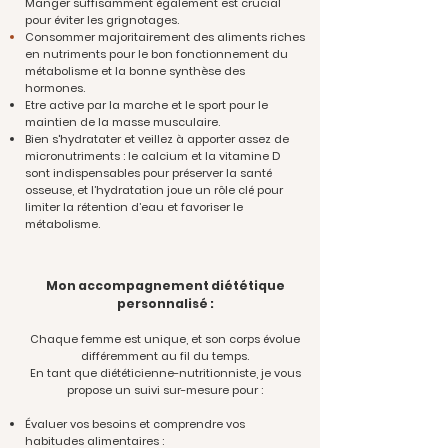
Manger suffisamment
également
est crucial
pour éviter les grignotages.
Consommer
majoritairement des aliments riches
en nutriments pour le bon fonctionnement du
métabolisme et la bonne synthèse des
hormones.
Etre active par la marche et le sport pour le
maintien de la masse musculaire.
Bien s'hydratater et veillez à apporter assez de
micronutriments : le calcium et la vitamine D
sont indispensables pour préserver la santé
osseuse, et l’hydratation joue un rôle clé pour
limiter la rétention d’eau et favoriser le
métabolisme.
Mon accompagnement diététique
personnalisé :
Chaque femme est unique, et son corps évolue
différemment au fil du temps.
En tant que diététicienne-nutritionniste, je vous
propose un suivi sur-mesure pour :
Évaluer vos besoins et comprendre vos
habitudes alimentaires :