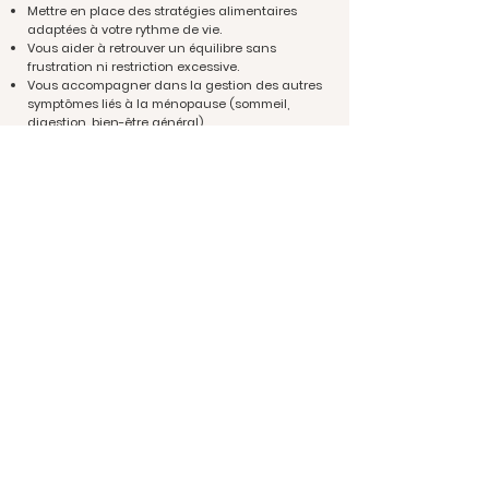
Mettre en place des stratégies alimentaires
adaptées à votre rythme de vie.
Vous aider à retrouver un équilibre sans
frustration ni restriction excessive.
Vous accompagner dans la gestion des autres
symptômes liés à la ménopause (sommeil,
digestion, bien-être général).
Grâce à une approche bienveillante et
individualisée, mon objectif est de vous aider à
traverser cette période en toute sérénité tout en
restant en pleine forme.Vous souhaitez un
accompagnement personnalisé ? Contactez-
moi dès aujourd’hui pour un premier échange et
mettons ensemble en place des solutions
adaptées à vos besoins !