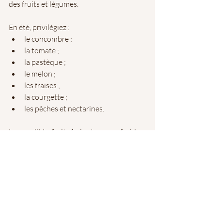
des fruits et légumes. 
En été, privilégiez :
le concombre ;
la tomate ;
la pastèque ;
le melon ;
les fraises ;
la courgette ;
les pêches et nectarines.
Les crudités, fruits frais et soupes froides 
sont particulièrement intéressants lors 
des journées chaudes.