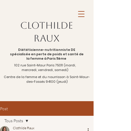
Clothilde
Raux
Diététicienne-nutritionniste DE
spécialisée en perte de poids et santé de
la femme à Paris 11ème
102 rue Saint-Maur Paris 75011 (mardi,
mercredi, vendredi, samedi)
Centre de la femme et du nourrisson à Saint-Maur-
des-Fossés 94100 (jeudi)
Post
Tous Posts
Clothilde Raux