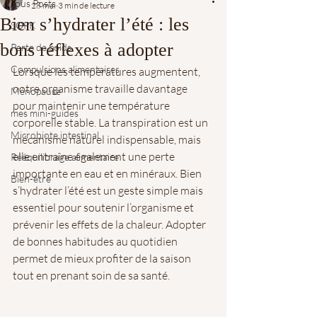
Tous Posts
28 mai
3 min de lecture
Bien s’hydrater l’été : les
SOPK
bons réflexes à adopter
Perte de poids
Compulsions alimentaires
Lorsque les températures augmentent, 
notre organisme travaille davantage 
Ménopause
pour maintenir une température 
mes mini-guides
corporelle stable. La transpiration est un 
Microbiote intestinal
mécanisme naturel indispensable, mais 
elle entraîne également une perte 
Rééquilibrage alimentaire
importante en eau et en minéraux. Bien 
Bien-être
s’hydrater l’été est un geste simple mais 
essentiel pour soutenir l’organisme et 
prévenir les effets de la chaleur. Adopter 
de bonnes habitudes au quotidien 
permet de mieux profiter de la saison 
tout en prenant soin de sa santé.